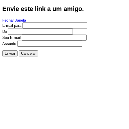
Envie este link a um amigo.
Fechar Janela
E-mail para
De
Seu E-mail
Assunto
Enviar
Cancelar