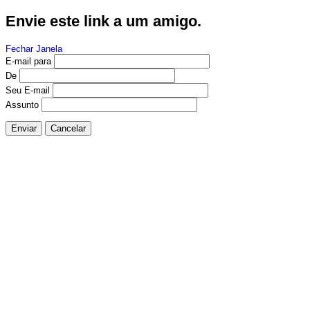
Envie este link a um amigo.
Fechar Janela
E-mail para
De
Seu E-mail
Assunto
Enviar
Cancelar