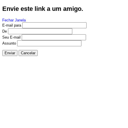
Envie este link a um amigo.
Fechar Janela
E-mail para
De
Seu E-mail
Assunto
Enviar
Cancelar