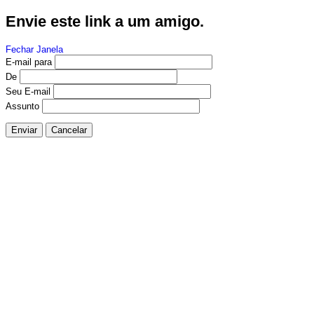
Envie este link a um amigo.
Fechar Janela
E-mail para
De
Seu E-mail
Assunto
Enviar
Cancelar