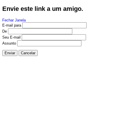
Envie este link a um amigo.
Fechar Janela
E-mail para
De
Seu E-mail
Assunto
Enviar
Cancelar