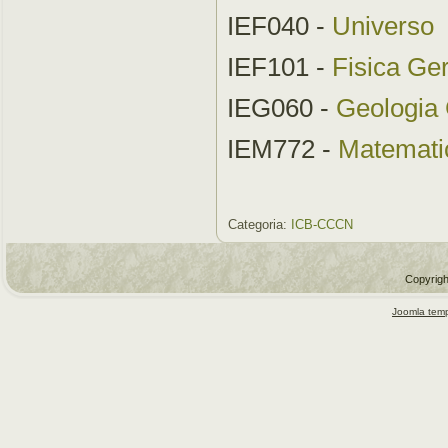
IEF040 -
Universo
IEF101 -
Fisica Ge
IEG060 -
Geologia 
IEM772 -
Matemati
Categoria:
ICB-CCCN
Copyrigh
Joomla temp