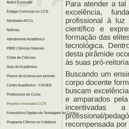
Para atender a tal
Matriz Curricular
excelência, fun
Estágio Curricular no CCN
profissional à lu
Atividades ACCs
científico e exp
Notícias
formação das elite
Atendimento Acadêmico
tecnológica. Dent
PIBID Ciências Naturais
desta pirâmide ocor
Clube de Ciências
às suas pró-reitoria
Guia do Acadêmico
Buscando um ensin
Planos de Ensinos por período
corpo docente form
Centro Acadêmico - CACIEN
buscam excelência
Professores do Curso
e amparados pela 
Projetos vinculados CCN
incentivadas a
Formulários Digitais de Sondagem do Curso
profissional/pedag
recompensada por d
Programa Ciência no Cotidiano