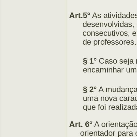
Art.5°
As atividade
desenvolvidas, 
consecutivos, 
de professores.
§ 1°
Caso seja n
encaminhar um 
§ 2°
A mudança 
uma nova carac
que foi realiza
Art. 6°
A orientação
orientador para