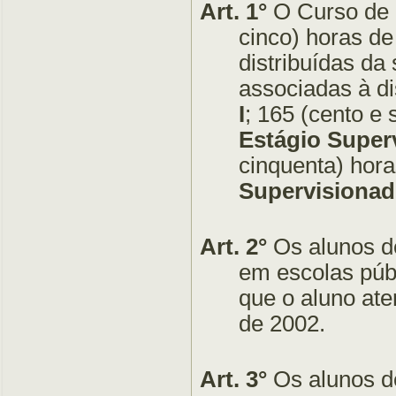
Art. 1°
O Curso de C
cinco) horas de
distribuídas da
associadas à di
I
; 165 (cento e 
Estágio Super
cinquenta) hora
Supervisionado
Art. 2°
Os alunos de
em escolas púb
que o aluno at
de 2002.
Art. 3°
Os alunos d