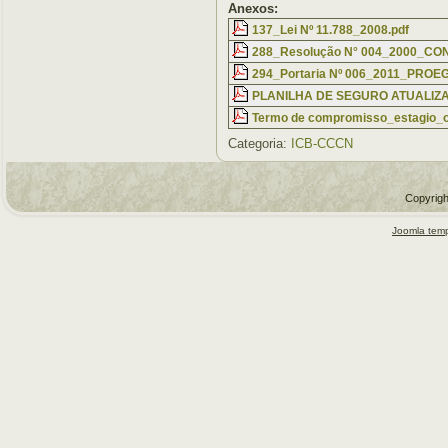
Anexos:
137_Lei Nº 11.788_2008.pdf
288_Resolução N° 004_2000_CO
294_Portaria Nº 006_2011_PRO
PLANILHA DE SEGURO ATUALIZA
Termo de compromisso_estagio_o
Categoria:
ICB-CCCN
Copyrigh
Joomla temp