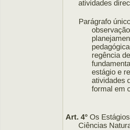
atividades dire
Parágrafo únic
observação 
planejament
pedagógica
regência de
fundamental
estágio e r
atividades
formal em c
Art. 4°
Os Estágios
Ciências Natura