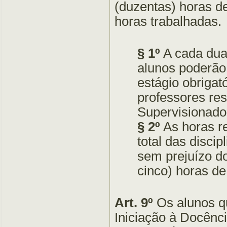
(duzentas) horas d
horas trabalhadas.
§ 1º
A cada duas
alunos poderão
estágio obrigat
professores res
Supervisionado e
§
2º
As horas r
total das disci
sem prejuízo d
cinco) horas de
Art. 9º
Os alunos q
Iniciação à Docênci