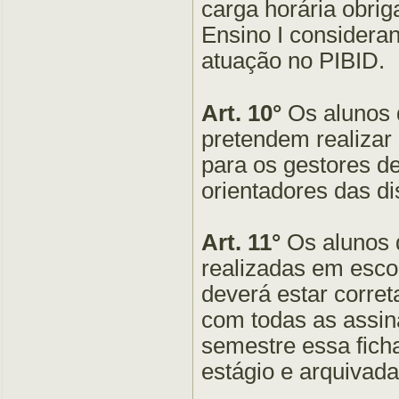
carga horária obrig
Ensino I considera
atuação no PIBID.
Art. 10°
Os alunos 
pretendem realizar
para os gestores d
orientadores das di
Art. 11°
Os alunos d
realizadas em escol
deverá estar corre
com todas as assina
semestre essa fich
estágio e arquivad