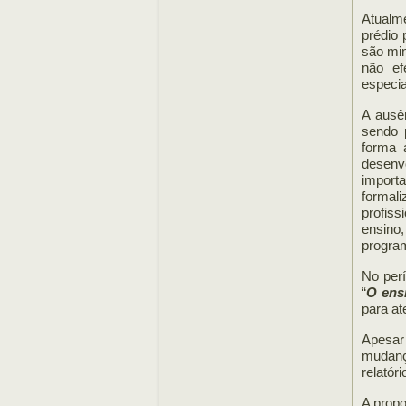
Atualme
prédio
são min
não ef
especia
A ausê
sendo 
forma 
desenv
importa
formal
profiss
ensino
progra
No perí
“
O ens
para at
Apesar 
mudanç
relatór
A propo