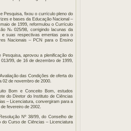
 Pesquisa, fixou o currículo pleno do
trizes e bases da Educação Nacional –
maio de 1999, reformulou o Currículo
ção N
025/98, corrigindo lacunas da
o
as e suas respectivas ementas para o
ares Nacionais – PCN para o Ensino
 Pesquisa, aprovou a plenificação do
013/99, de 16 de dezembro de 1999,
o
 Avaliação das Condições de oferta do
 a 02 de novembro de 2000.
Muito Bom e Conceito Bom, estudos
te do Diretor do Instituto de Ciências
ias – Licenciatura, convergiram para a
de fevereiro de 2002.
a Resolução Nº 38/99, do Conselho de
 do Curso de Ciências – Licenciatura