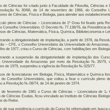
 de Ciências foi criado junto à Faculdade de Filosofia, Ciências 
esolução N
30/66, de 14 de novembro de 1966, do Conselho Uni
o
ores de Ciências, Física e Biologia, para atender aos estabelecimen
culo pleno de Ciências – Licenciatura de 1º Grau foi fixado pela R
o Conselho Universitário. O Decreto N
77.138/76, da Presidência 
o
sos de Ciências, Matemática, Física, Química, Biblioteconomia e L
rando a obrigatoriedade de implantação, a partir de 1978, da Reso
ão – CFE, o Conselho Universitário da Universidade do Amazonas,
ulho de 1977, criou o Curso de Ciências, com habilitações em Biologi
erando a suspensão da obrigatoriedade de implantação dos Cursos
 Universidade do Amazonas por meio da Resolução N
35/79, 
o
ro de 1979, suspendeu a vigência da Resolução N
025/77.
o
sos de licenciaturas em Biologia, Física, Matemática e Química 
 do Conselho Universitário, que voltou a fixar o currículo pleno 
ou a Resolução N
08/74, de 14 de janeiro de 1974.
o
r de fevereiro de 1981 o Curso de Ciências – Licenciatura de 1
o
to de Ciências Exatas, ficou vinculado ao Instituto de Ciências Biológi
e do Reitor.
o de sua existência o currículo do Curso foi reformulado em busca 