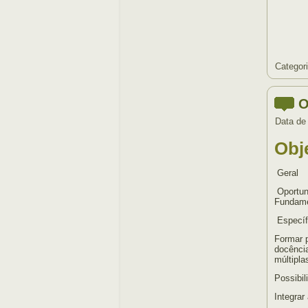
Categor
O
Data de
Obj
Geral
Oportun
Fundame
Específ
Formar p
docência
múltipla
Possibil
Integrar