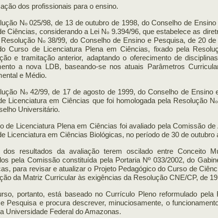
ação dos profissionais para o ensino.
lução N
025/98, de 13 de outubro de 1998, do Conselho de Ensino e
o
e Ciências, considerando a Lei N
9.394/96, que estabelece as dire
o
 Resolução N
38/99, do Conselho de Ensino e Pesquisa, de 20 de 
o
do Curso de Licenciatura Plena em Ciências, fixado pela Resolu
ção e tramitação anterior, adaptando o oferecimento de disciplin
mento a nova LDB, baseando-se nos atuais Parâmetros Curricul
ental e Médio.
lução N
42/99, de 17 de agosto de 1999, do Conselho de Ensino e
o
de Licenciatura em Ciências que foi homologada pela Resolução N
elho Universitário.
 de Licenciatura Plena em Ciências foi avaliado pela Comissão de
e Licenciatura em Ciências Biológicas, no período de 30 de outubro
 dos resultados da avaliação terem oscilado entre Conceito 
dos pela Comissão constituída pela Portaria Nº 033/2002, do Gabine
cas, para revisar e atualizar o Projeto Pedagógico do Curso de Ciênc
ão da Matriz Curricular às exigências da Resolução CNE/CP, de 19 
urso, portanto, está baseado no Currículo Pleno reformulado pel
 e Pesquisa e procura descrever, minuciosamente, o funcionamento
da Universidade Federal do Amazonas.