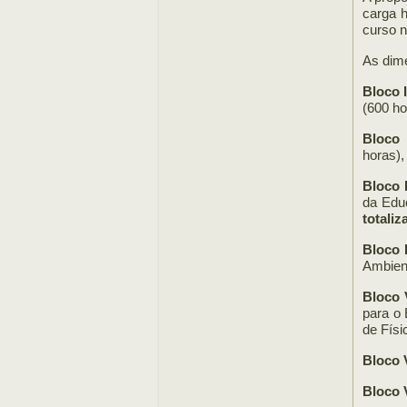
carga h
curso n
As dim
Bloco 
(600 ho
Bloco 
horas),
Bloco 
da Educ
totali
Bloco 
Ambient
Bloco 
para o 
de Físi
Bloco 
Bloco 