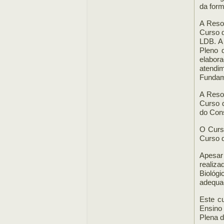
da form
A Reso
Curso d
LDB. A
Pleno 
elabora
atendi
Fundam
A Reso
Curso 
do Cons
O Curso
Curso d
Apesar
realiza
Biológi
adequaç
Este c
Ensino
Plena 