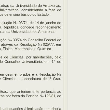
e Letras da Universidade do Amazonas,
versitário, considerando a falta de
tos de ensino básico do Estado.
esolução N
08/74, de 14 de janeiro de
o
da República, concede reconhecimento
etras da Universidade do Amazonas.
lução N
30/74 do Conselho Federal de
o
 através da Resolução N
025/77, em
o
a, Física, Matemática e Química.
 de Ciências, por habilitações, pelo
do Conselho Universitário, em 14 de
foram desmembrados e a Resolução N
o
de Ciências – Licenciatura de 1º Grau
Grau, que anteriormente pertencia ao
cas por força da Portaria N
129/81, do
o
de adequações à legislação e melhoria