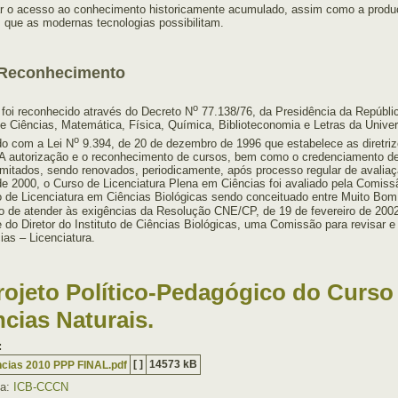
zar o acesso ao conhecimento historicamente acumulado, assim como a produ
 que as modernas tecnologias possibilitam.
Reconhecimento
o
foi reconhecido através do Decreto N
77.138/76, da Presidência da Repúbl
e Ciências, Matemática, Física, Química, Biblioteconomia e Letras da Univ
o
do com a Lei N
9.394, de 20 de dezembro de 1996 que estabelece as diretri
A autorização e o reconhecimento de cursos, bem como o credenciamento de i
imitados, sendo renovados, periodicamente, após processo regular de avaliaç
e 2000, o Curso de Licenciatura Plena em Ciências foi avaliado pela Comiss
 de Licenciatura em Ciências Biológicas sendo conceituado entre Muito Bo
to de atender às exigências da Resolução CNE/CP, de 19 de fevereiro de 2002,
 do Diretor do Instituto de Ciências Biológicas, uma Comissão para revisar e
ias – Licenciatura.
rojeto Político-Pedagógico do Curso
ncias Naturais.
:
[ ]
14573 kB
ncias 2010 PPP FINAL.pdf
ia:
ICB-CCCN