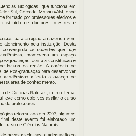
 Ciências Biológicas, que funciona em
 Setor Sul, Coroado, Manaus/AM, onde
te formado por professores efetivos e
 constituído de doutores, mestres e
iências para a região amazônica vem
 atendimento pela instituição. Desta
, convergindo os docentes que hoje
 acadêmicas, promoveria um espaço
pós-graduação, como a constituição e
de lacuna na região. A carência de
vel de Pós-graduação para desenvolver
s acadêmicas dificulta o avanço de
nesta área de conhecimento.
rso de Ciências Naturais, com o Tema:
al teve como objetivos avaliar o curso
ão de professores.
dagógico reformulado em 2003, algumas
final deste evento foi elaborado um
do curso de Ciências Naturais.
o de novas disciplinas, a adequação da