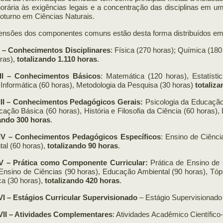
orária às exigências legais e a concentração das disciplinas em um 
oturno em Ciências Naturais.
ensões dos componentes comuns estão desta forma distribuídos em 
I – Conhecimentos Disciplinares
: Física (270 horas); Química (180
ras),
totalizando 1.110 horas
.
II – Conhecimentos Básicos
: Matemática (120 horas), Estatísti
 Informática (60 horas), Metodologia da Pesquisa (30 horas)
totaliz
III – Conhecimentos Pedagógicos Gerais:
Psicologia da Educação
ação Básica (60 horas), História e Filosofia da Ciência (60 horas), 
zando 300 horas
.
IV – Conhecimentos Pedagógicos Específicos
: Ensino de Ciênc
al (60 horas),
totalizando 90 horas
.
V – Prática como Componente Curricular:
Prática de Ensino de 
Ensino de Ciências (90 horas), Educação Ambiental (90 horas), Tó
ca (30 horas),
totalizando 420 horas
.
VI – Estágios Curricular Supervisionado
– Estágio Supervisionado
VII – Atividades Complementares
: Atividades Acadêmico Científico-