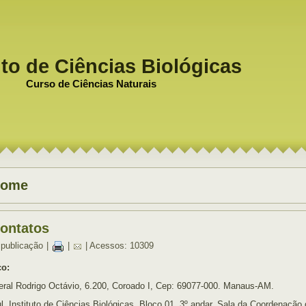
uto de Ciências Biológicas
Curso de Ciências Naturais
ome
ontatos
 publicação
|
|
| Acessos: 10309
o:
eral Rodrigo Octávio, 6.200, Coroado I, Cep: 69077-000. Manaus-AM.
l, Instituto de Ciências Biológicas, Bloco 01, 3º andar, Sala da Coordenação