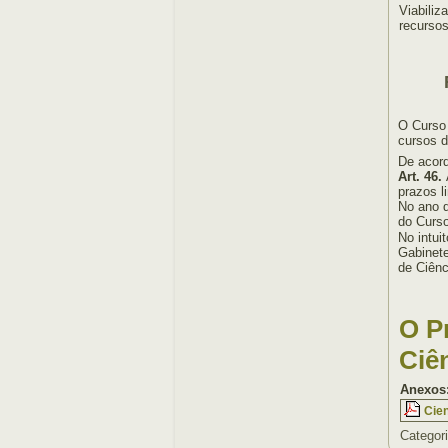
Viabili
recursos
O Curso 
cursos d
De acor
Art. 46.
prazos l
No ano d
do Curso
No intui
Gabinete
de Ciênc
O P
Ciê
Anexos
Cie
Categor