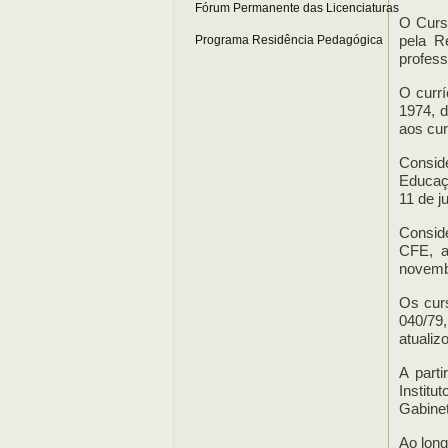
Fórum Permanente das Licenciaturas
O Curso
pela R
Programa Residência Pedagógica
profess
O currí
1974, d
aos cur
Conside
Educaç
11 de j
Consid
CFE, a
novemb
Os cur
040/79,
atualiz
A parti
Institu
Gabinet
Ao long