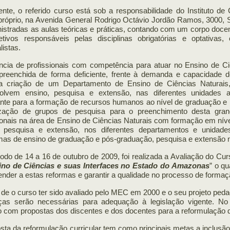
nte, o referido curso está sob a responsabilidade do Instituto de
 próprio, na Avenida General Rodrigo Octávio Jordão Ramos, 3000,
istradas as aulas teóricas e práticas, contando com um corpo docen
etivos responsáveis pelas disciplinas obrigatórias e optativas,
listas.
ncia de profissionais com competência para atuar no Ensino de C
preenchida de forma deficiente, frente à demanda e capacidade de
a criação de um Departamento de Ensino de Ciências Naturais
olvem ensino, pesquisa e extensão, nas diferentes unidades
nte para a formação de recursos humanos ao nível de graduação e 
ização de grupos de pesquisa para o preenchimento desta gran
ionais na área de Ensino de Ciências Naturais com formação em ní
, pesquisa e extensão, nos diferentes departamentos e unidade
mas de ensino de graduação e pós-graduação, pesquisa e extensão 
odo de 14 a 16 de outubro de 2009, foi realizada a Avaliação do Cu
ino de Ciências e suas Interfaces no Estado do Amazonas
” o qu
ender a estas reformas e garantir a qualidade no processo de formaç
de o curso ter sido avaliado pelo MEC em 2000 e o seu projeto pe
as serão necessárias para adequação à legislação vigente. No 
io com propostas dos discentes e dos docentes para a reformulação 
sta da reformulação curricular tem como principais metas a inclusã