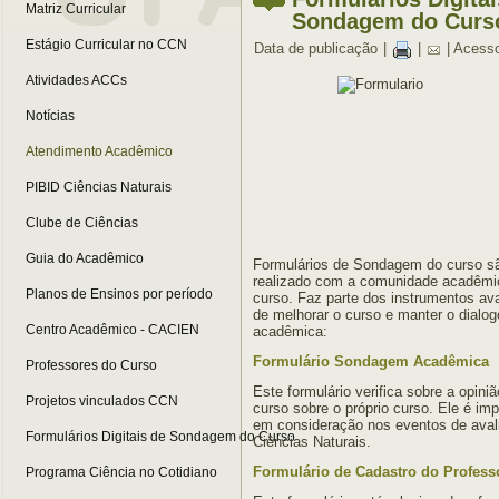
Matriz Curricular
Sondagem do Curs
Estágio Curricular no CCN
Data de publicação
|
|
| Acess
Atividades ACCs
Notícias
Atendimento Acadêmico
PIBID Ciências Naturais
Clube de Ciências
Guia do Acadêmico
Formulários de Sondagem do curso s
realizado com a comunidade acadêmic
Planos de Ensinos por período
curso. Faz parte dos instrumentos ava
de melhorar o curso e manter o dial
Centro Acadêmico - CACIEN
acadêmica:
Formulário Sondagem Acadêmica
Professores do Curso
Este formulário verifica sobre a opin
Projetos vinculados CCN
curso sobre o próprio curso. Ele é imp
em consideração nos eventos de aval
Formulários Digitais de Sondagem do Curso
Ciências Naturais.
Formulário de Cadastro do Professo
Programa Ciência no Cotidiano