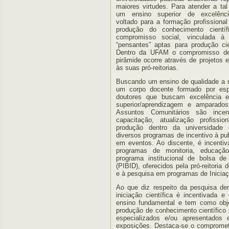
maiores virtudes. Para atender a tal 
um ensino superior de excelênci
voltado para a formação profissional
produção do conhecimento cientí
compromisso social, vinculada à 
“pensantes” aptas para produção cie
Dentro da UFAM o compromisso de 
pirâmide ocorre através de projetos e
às suas pró-reitorias.
Buscando um ensino de qualidade a u
um corpo docente formado por espe
doutores que buscam excelência e
superior/aprendizagem e amparados
Assuntos Comunitários são incen
capacitação, atualização profissi
produção dentro da universidade
diversos programas de incentivo à pub
em eventos. Ao discente, é incentiv
programas de monitoria, educação
programa institucional de bolsa de
(PIBID), oferecidos pela pró-reitori
e à pesquisa em programas de Iniciaçã
Ao que diz respeito da pesquisa den
iniciação científica é incentivada 
ensino fundamental e tem como obje
produção de conhecimento científico
especializados e/ou apresentados 
exposições. Destaca-se o compromet