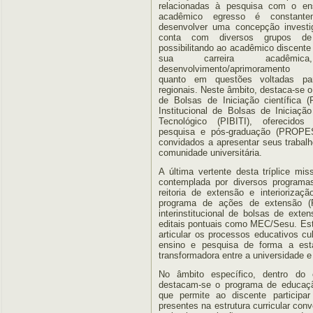
relacionadas à pesquisa com o en
acadêmico egresso é constante
desenvolver uma concepção investig
conta com diversos grupos de
possibilitando ao acadêmico discente 
sua carreira acadêmi
desenvolvimento/aprimoramento ci
quanto em questões voltadas par
regionais. Neste âmbito, destaca-se o
de Bolsas de Iniciação científica
Institucional de Bolsas de Iniciaç
Tecnológico (PIBITI), oferecidos 
pesquisa e pós-graduação (PROPE
convidados a apresentar seus trabal
comunidade universitária.
A última vertente desta tríplice mi
contemplada por diversos programas
reitoria de extensão e interioriz
programa de ações de extensão 
interinstitucional de bolsas de ext
editais pontuais como MEC/Sesu. E
articular os processos educativos cul
ensino e pesquisa de forma a est
transformadora entre a universidade e
No âmbito específico, dentro do 
destacam-se o programa de educação
que permite ao discente participa
presentes na estrutura curricular con