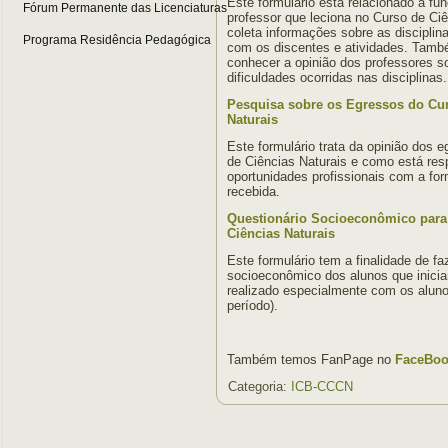
Este formulário está relacionado a fu
Fórum Permanente das Licenciaturas
professor que leciona no Curso de Ciê
coleta informações sobre as disciplina
Programa Residência Pedagógica
com os discentes e atividades. Tamb
conhecer a opinião dos professores s
dificuldades ocorridas nas disciplinas.
Pesquisa sobre os Egressos do Cur
Naturais
Este formulário trata da opinião dos 
de Ciências Naturais e como está re
oportunidades profissionais com a for
recebida.
Questionário Socioeconômico para
Ciências Naturais
Este formulário tem a finalidade de f
socioeconômico dos alunos que inicia
realizado especialmente com os aluno
período).
Também temos FanPage no
FaceBook
Categoria:
ICB-CCCN