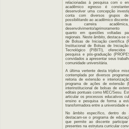
relacionadas à pesquisa com o en
acadêmico egresso é constante
desenvolver uma concepção investig
conta com diversos grupos de
possibilitando ao acadêmico discente 
sua carreira acadêmi
desenvolvimento/aprimoramento ci
quanto em questões voltadas par
regionais. Neste âmbito, destaca-se o
de Bolsas de Iniciação científica
Institucional de Bolsas de Iniciaç
Tecnológico (PIBITI), oferecidos 
pesquisa e pós-graduação (PROPE
convidados a apresentar seus trabal
comunidade universitária.
A última vertente desta tríplice mi
contemplada por diversos programas
reitoria de extensão e interioriz
programa de ações de extensão 
interinstitucional de bolsas de ext
editais pontuais como MEC/Sesu. E
articular os processos educativos cul
ensino e pesquisa de forma a est
transformadora entre a universidade e
No âmbito específico, dentro do 
destacam-se o programa de educação
que permite ao discente participa
presentes na estrutura curricular con