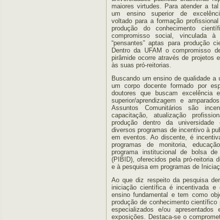
maiores virtudes. Para atender a tal 
um ensino superior de excelênci
voltado para a formação profissional
produção do conhecimento cientí
compromisso social, vinculada à 
“pensantes” aptas para produção cie
Dentro da UFAM o compromisso de 
pirâmide ocorre através de projetos e
às suas pró-reitorias.
Buscando um ensino de qualidade a u
um corpo docente formado por espe
doutores que buscam excelência e
superior/aprendizagem e amparados
Assuntos Comunitários são incen
capacitação, atualização profissi
produção dentro da universidade
diversos programas de incentivo à pub
em eventos. Ao discente, é incentiv
programas de monitoria, educação
programa institucional de bolsa de
(PIBID), oferecidos pela pró-reitori
e à pesquisa em programas de Iniciaçã
Ao que diz respeito da pesquisa den
iniciação científica é incentivada 
ensino fundamental e tem como obje
produção de conhecimento científico
especializados e/ou apresentados 
exposições. Destaca-se o compromet