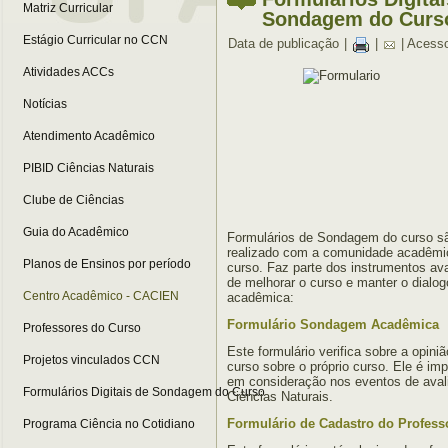
Matriz Curricular
Sondagem do Curs
Estágio Curricular no CCN
Data de publicação
|
|
| Acess
Atividades ACCs
Notícias
Atendimento Acadêmico
PIBID Ciências Naturais
Clube de Ciências
Guia do Acadêmico
Formulários de Sondagem do curso s
realizado com a comunidade acadêmic
Planos de Ensinos por período
curso. Faz parte dos instrumentos ava
de melhorar o curso e manter o dial
Centro Acadêmico - CACIEN
acadêmica:
Formulário Sondagem Acadêmica
Professores do Curso
Este formulário verifica sobre a opin
Projetos vinculados CCN
curso sobre o próprio curso. Ele é imp
em consideração nos eventos de aval
Formulários Digitais de Sondagem do Curso
Ciências Naturais.
Formulário de Cadastro do Professo
Programa Ciência no Cotidiano