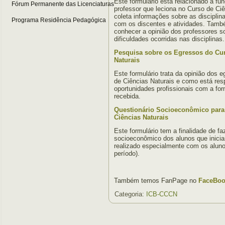
Este formulário está relacionado a fu
Fórum Permanente das Licenciaturas
professor que leciona no Curso de Ciê
coleta informações sobre as disciplina
Programa Residência Pedagógica
com os discentes e atividades. Tamb
conhecer a opinião dos professores s
dificuldades ocorridas nas disciplinas.
Pesquisa sobre os Egressos do Cur
Naturais
Este formulário trata da opinião dos 
de Ciências Naturais e como está re
oportunidades profissionais com a for
recebida.
Questionário Socioeconômico para
Ciências Naturais
Este formulário tem a finalidade de f
socioeconômico dos alunos que inicia
realizado especialmente com os aluno
período).
Também temos FanPage no
FaceBook
Categoria:
ICB-CCCN