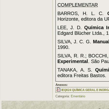
COMPLEMENTAR
BARROS, H. L. C.
Horizonte, editora da 
LEE, J. D.
Química I
Edgard Blücher Ltda., 
SILVA, J. C. G.
Manual
1990.
SILVA, R. R.; BOCCHI
Experimental
. São Pau
TANAKA, A. S.
Quími
editora Freitas Bastos.
Anexos:
IEQ024 QUÍMICA GERAL E INORG
Categoria:
Ementário