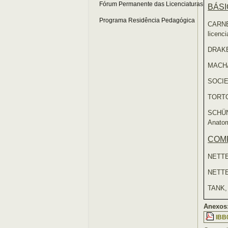
Fórum Permanente das Licenciaturas
BÁS
Programa Residência Pedagógica
CARNE
licenc
DRAKE
MACHA
SOCIE
TORTO
SCHÜN
Anatom
COM
NETTE
NETTE
TANK,
Anexos
IBB