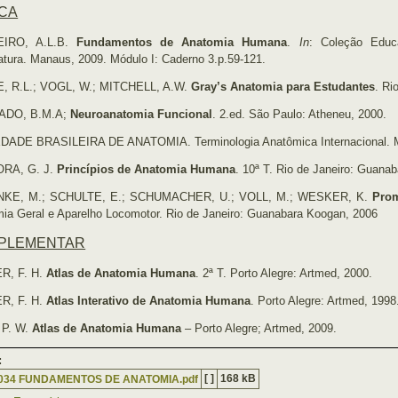
ICA
IRO, A.L.B.
Fundamentos de Anatomia Humana
.
In
: Coleção Educ
iatura. Manaus, 2009. Módulo I: Caderno 3.p.59-121.
, R.L.; VOGL, W.; MITCHELL, A.W.
Gray’s Anatomia para Estudantes
. Ri
DO, B.M.A;
Neuroanatomia Funcional
. 2.ed. São Paulo: Atheneu, 2000.
DADE BRASILEIRA DE ANATOMIA. Terminologia Anatômica Internacional. M
RA, G. J.
Princípios de Anatomia Humana
. 10ª T. Rio de Janeiro: Guana
KE, M.; SCHULTE, E.; SCHUMACHER, U.; VOLL, M.; WESKER, K.
Prom
ia Geral e Aparelho Locomotor. Rio de Janeiro: Guanabara Koogan, 2006
PLEMENTAR
R, F. H.
Atlas de Anatomia Humana
. 2ª T. Porto Alegre: Artmed, 2000.
R, F. H.
Atlas Interativo de Anatomia Humana
. Porto Alegre: Artmed, 199
 P. W.
Atlas de Anatomia Humana
– Porto Alegre; Artmed, 2009.
:
[ ]
168 kB
034 FUNDAMENTOS DE ANATOMIA.pdf