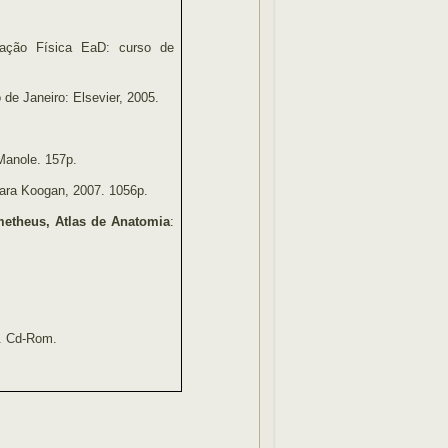
ação Física EaD: curso de
o de Janeiro: Elsevier, 2005.
anole. 157p.
bara Koogan, 2007. 1056p.
etheus,
Atlas de Anatomia
:
8. Cd-Rom.