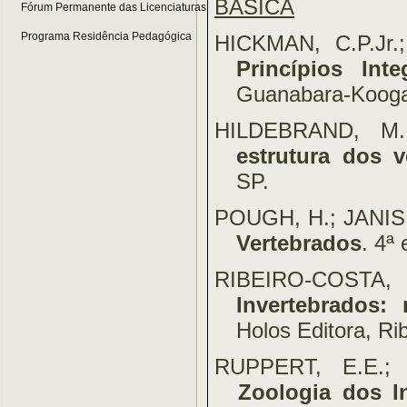
BÁSICA
Fórum Permanente das Licenciaturas
Programa Residência Pedagógica
HICKMAN, C.P.Jr.
Princípios Int
Guanabara-Koogan
HILDEBRAND, M
estrutura dos v
SP.
POUGH, H.; JANIS,
Vertebrados
. 4ª
RIBEIRO-COST
Invertebrados:
Holos Editora, Ri
RUPPERT, E.E.; 
Zoologia dos I