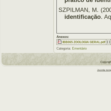
SZPILMAN, M. (20
identificação
. A
Anexos:
[ ]
IBB065 ZOOLOGIA GERAL.pdf
Categoria:
Ementário
Copyrigh
Joomla temp