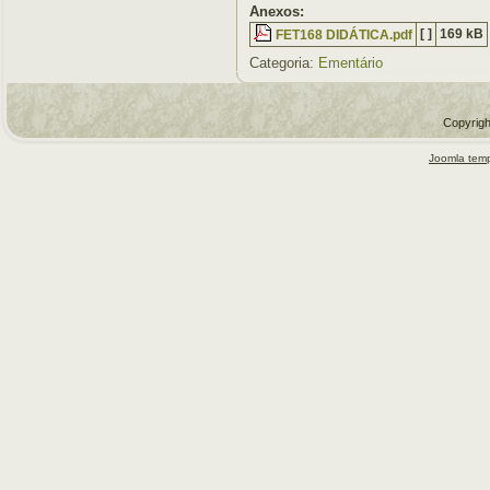
Anexos:
[ ]
169 kB
FET168 DIDÁTICA.pdf
Categoria:
Ementário
Copyrigh
Joomla temp