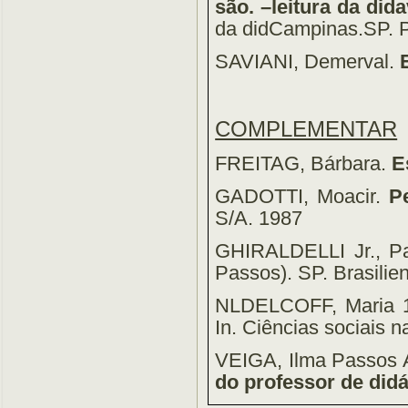
são. –leitura da did
da didCampinas.SP. P
SAVIANI, Demerval.
COMPLEMENTAR
FREITAG, Bárbara.
E
GADOTTI, Moacir.
P
S/A. 1987
GHIRALDELLI Jr., P
Passos). SP. Brasilie
NLDELCOFF, Maria 
In. Ciências sociais n
VEIGA, Ilma Passos 
do professor de didá