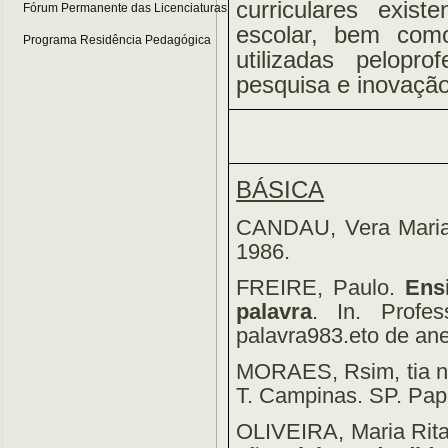
curriculares exis
Fórum Permanente das Licenciaturas
escolar, bem com
Programa Residência Pedagógica
utilizadas pelopr
pesquisa e inovação
BÁSICA
CANDAU, Vera Mari
1986.
FREIRE, Paulo.
Ens
palavra
. In. Profes
palavra983.eto de an
MORAES, Rsim, tia ne
T. Campinas. SP. Pap
OLIVEIRA, Maria Rit