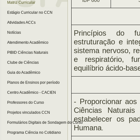
IBF 600
Matriz Curricular
Estágio Curricular no CCN
Atividades ACCs
Princípios do f
Notícias
estruturação e int
Atendimento Acadêmico
sistema nervoso, re
PIBID Ciências Naturais
e respiratório, f
Clube de Ciências
equilíbrio ácido-bas
Guia do Acadêmico
Planos de Ensinos por período
Centro Acadêmico - CACIEN
- Proporcionar aos
Professores do Curso
Ciências Naturais 
Projetos vinculados CCN
estabelecer os pad
Formulários Digitais de Sondagem do Curso
Humana
.
Programa Ciência no Cotidiano