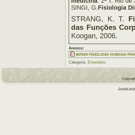
medicina
. 2ª T. Rio d
SINGI, G.
Fisiologia D
STRANG, K. T.
F
das Funções Corp
Koogan, 2006.
Anexos:
IBF600 FISIOLOGIA HUMANA PAR
Categoria:
Ementário
Copyrigh
Joomla temp