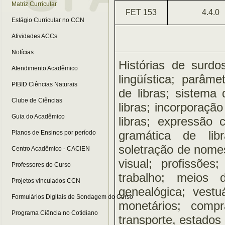
Matriz Curricular
FET 153
4.4.0
Estágio Curricular no CCN
Atividades ACCs
Notícias
Histórias de surdo
Atendimento Acadêmico
lingüística; parâme
PIBID Ciências Naturais
de libras; sistema 
Clube de Ciências
libras; incorporaçã
Guia do Acadêmico
libras; expressão c
gramática de lib
Planos de Ensinos por período
soletração de nome
Centro Acadêmico - CACIEN
visual; profissõe
Professores do Curso
trabalho; meios 
Projetos vinculados CCN
genealógica; vestuá
Formulários Digitais de Sondagem do Curso
monetários; comp
Programa Ciência no Cotidiano
transporte, estados 