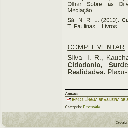
Olhar Sobre as Difer
Mediação.
Sá, N. R. L. (2010).
Cu
T. Paulinas – Livros.
COMPLEMENTAR
Silva, I. R., Kauch
Cidadania, Sur
Realidades
.
Plexus
Anexos:
IHP123 LÍNGUA BRASILEIRA DE S
Categoria:
Ementário
Copyrigh