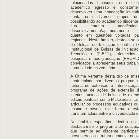
relacionadas à pesquisa com o en
acadêmico egresso é constante
desenvolver uma concepção investig
conta com diversos grupos de
possibilitando ao acadêmico discente 
sua carreira acadêmi
desenvolvimento/aprimoramento ci
quanto em questões voltadas par
regionais. Neste âmbito, destaca-se o
de Bolsas de Iniciação científica
Institucional de Bolsas de Iniciaç
Tecnológico (PIBITI), oferecidos 
pesquisa e pós-graduação (PROPE
convidados a apresentar seus trabal
comunidade universitária.
A última vertente desta tríplice mi
contemplada por diversos programas
reitoria de extensão e interioriz
programa de ações de extensão 
interinstitucional de bolsas de ext
editais pontuais como MEC/Sesu. E
articular os processos educativos cul
ensino e pesquisa de forma a est
transformadora entre a universidade e
No âmbito específico, dentro do 
destacam-se o programa de educação
que permite ao discente participa
presentes na estrutura curricular con