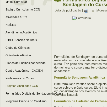
Matriz Curricular
Sondagem do Curs
Estágio Curricular no CCN
Data de publicação
|
|
| Acess
Atividades ACCs
Notícias
Atendimento Acadêmico
PIBID Ciências Naturais
Clube de Ciências
Guia do Acadêmico
Formulários de Sondagem do curso s
realizado com a comunidade acadêmic
Planos de Ensinos por período
curso. Faz parte dos instrumentos ava
de melhorar o curso e manter o dial
Centro Acadêmico - CACIEN
acadêmica:
Formulário Sondagem Acadêmica
Professores do Curso
Este formulário verifica sobre a opin
Projetos vinculados CCN
curso sobre o próprio curso. Ele é imp
em consideração nos eventos de aval
Formulários Digitais de Sondagem do Curso
Ciências Naturais.
Formulário de Cadastro do Professo
Programa Ciência no Cotidiano