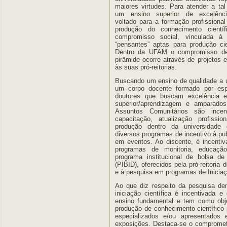
maiores virtudes. Para atender a tal 
um ensino superior de excelênci
voltado para a formação profissional
produção do conhecimento cientí
compromisso social, vinculada à 
“pensantes” aptas para produção cie
Dentro da UFAM o compromisso de 
pirâmide ocorre através de projetos e
às suas pró-reitorias.
Buscando um ensino de qualidade a u
um corpo docente formado por espe
doutores que buscam excelência e
superior/aprendizagem e amparados
Assuntos Comunitários são incen
capacitação, atualização profissi
produção dentro da universidade
diversos programas de incentivo à pub
em eventos. Ao discente, é incentiv
programas de monitoria, educação
programa institucional de bolsa de
(PIBID), oferecidos pela pró-reitori
e à pesquisa em programas de Iniciaçã
Ao que diz respeito da pesquisa den
iniciação científica é incentivada 
ensino fundamental e tem como obje
produção de conhecimento científico
especializados e/ou apresentados 
exposições. Destaca-se o compromet