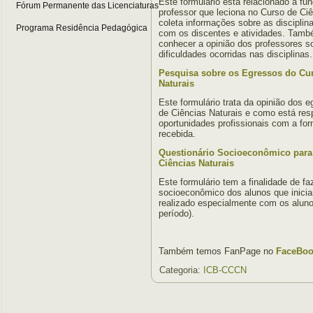
Este formulário está relacionado a fu
Fórum Permanente das Licenciaturas
professor que leciona no Curso de Ciê
coleta informações sobre as disciplina
Programa Residência Pedagógica
com os discentes e atividades. Tamb
conhecer a opinião dos professores s
dificuldades ocorridas nas disciplinas.
Pesquisa sobre os Egressos do Cur
Naturais
Este formulário trata da opinião dos 
de Ciências Naturais e como está re
oportunidades profissionais com a for
recebida.
Questionário Socioeconômico para
Ciências Naturais
Este formulário tem a finalidade de f
socioeconômico dos alunos que inicia
realizado especialmente com os aluno
período).
Também temos FanPage no
FaceBook
Categoria:
ICB-CCCN