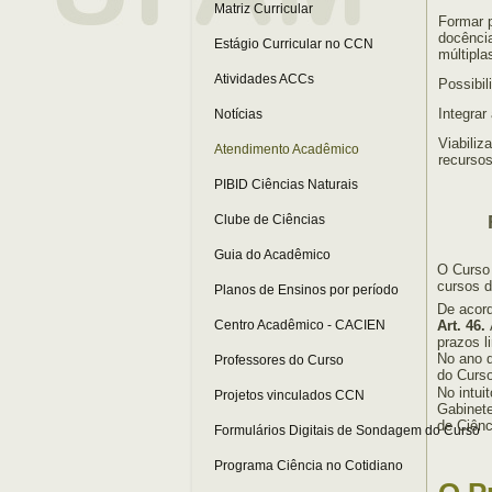
Matriz Curricular
Formar p
docência
Estágio Curricular no CCN
múltipla
Atividades ACCs
Possibil
Integrar
Notícias
Viabili
Atendimento Acadêmico
recursos
PIBID Ciências Naturais
Clube de Ciências
Guia do Acadêmico
O Curso 
cursos d
Planos de Ensinos por período
De acor
Art. 46.
Centro Acadêmico - CACIEN
prazos l
No ano d
Professores do Curso
do Curso
No intui
Projetos vinculados CCN
Gabinete
de Ciênc
Formulários Digitais de Sondagem do Curso
Programa Ciência no Cotidiano