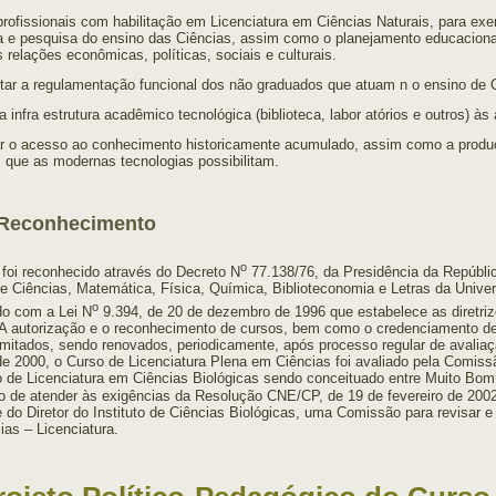
rofissionais com habilitação em Licenciatura em Ciências Naturais, para e
 e pesquisa do ensino das Ciências, assim como o planejamento educacional 
s relações econômicas, políticas, sociais e culturais.
itar a regulamentação funcional dos não graduados que atuam n o ensino de 
 a infra estrutura acadêmico tecnológica (biblioteca, labor atórios e outros) 
zar o acesso ao conhecimento historicamente acumulado, assim como a produ
 que as modernas tecnologias possibilitam.
Reconhecimento
o
foi reconhecido através do Decreto N
77.138/76, da Presidência da Repúbl
e Ciências, Matemática, Física, Química, Biblioteconomia e Letras da Univ
o
do com a Lei N
9.394, de 20 de dezembro de 1996 que estabelece as diretri
A autorização e o reconhecimento de cursos, bem como o credenciamento de i
imitados, sendo renovados, periodicamente, após processo regular de avaliaç
e 2000, o Curso de Licenciatura Plena em Ciências foi avaliado pela Comiss
 de Licenciatura em Ciências Biológicas sendo conceituado entre Muito Bo
to de atender às exigências da Resolução CNE/CP, de 19 de fevereiro de 2002,
 do Diretor do Instituto de Ciências Biológicas, uma Comissão para revisar e
ias – Licenciatura.